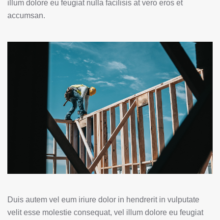
illum dolore eu feugiat nulla facilisis at vero eros et
accumsan.
Duis autem vel eum iriure dolor in hendrerit in vulputate
velit esse molestie consequat, vel illum dolore eu feugiat