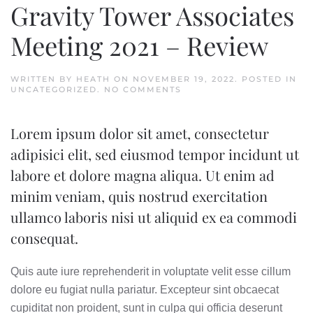
Gravity Tower Associates
Meeting 2021 – Review
WRITTEN BY
HEATH
ON
NOVEMBER 19, 2022
. POSTED IN
ON
UNCATEGORIZED
.
NO COMMENTS
GRAVITY
TOWER
ASSOCIATES
Lorem ipsum dolor sit amet, consectetur
MEETING
2021
adipisici elit, sed eiusmod tempor incidunt ut
–
REVIEW
labore et dolore magna aliqua. Ut enim ad
minim veniam, quis nostrud exercitation
ullamco laboris nisi ut aliquid ex ea commodi
consequat.
Quis aute iure reprehenderit in voluptate velit esse cillum
dolore eu fugiat nulla pariatur. Excepteur sint obcaecat
cupiditat non proident, sunt in culpa qui officia deserunt