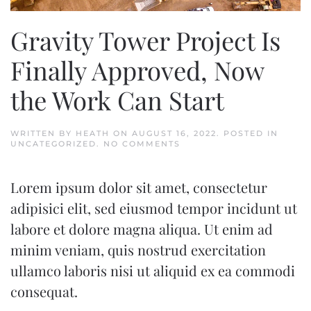
Gravity Tower Project Is
Finally Approved, Now
the Work Can Start
WRITTEN BY
HEATH
ON
AUGUST 16, 2022
. POSTED IN
ON
UNCATEGORIZED
.
NO COMMENTS
GRAVITY
TOWER
PROJECT
Lorem ipsum dolor sit amet, consectetur
IS
FINALLY
adipisici elit, sed eiusmod tempor incidunt ut
APPROVED,
NOW
labore et dolore magna aliqua. Ut enim ad
THE
WORK
minim veniam, quis nostrud exercitation
CAN
START
ullamco laboris nisi ut aliquid ex ea commodi
consequat.