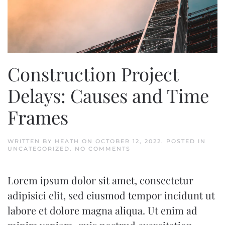
Construction Project
Delays: Causes and Time
Frames
WRITTEN BY
HEATH
ON
OCTOBER 12, 2022
. POSTED IN
ON
UNCATEGORIZED
.
NO COMMENTS
CONSTRUCTION
PROJECT
DELAYS:
Lorem ipsum dolor sit amet, consectetur
CAUSES
AND
adipisici elit, sed eiusmod tempor incidunt ut
TIME
FRAMES
labore et dolore magna aliqua. Ut enim ad