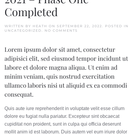
Completed
WRITTEN BY
HEATH
ON
SEPTEMBER 22, 2022
. POSTED IN
ON
UNCATEGORIZED
.
NO COMMENTS
CONSTRUCTION
PROGRESS
FOR
Lorem ipsum dolor sit amet, consectetur
THE
THIRD
adipisici elit, sed eiusmod tempor incidunt ut
QUARTER
OF
labore et dolore magna aliqua. Ut enim ad
2021
–
minim veniam, quis nostrud exercitation
PHASE
ONE
ullamco laboris nisi ut aliquid ex ea commodi
COMPLETED
consequat.
Quis aute iure reprehenderit in voluptate velit esse cillum
dolore eu fugiat nulla pariatur. Excepteur sint obcaecat
cupiditat non proident, sunt in culpa qui officia deserunt
mollit anim id est laborum. Duis autem vel eum iriure dolor