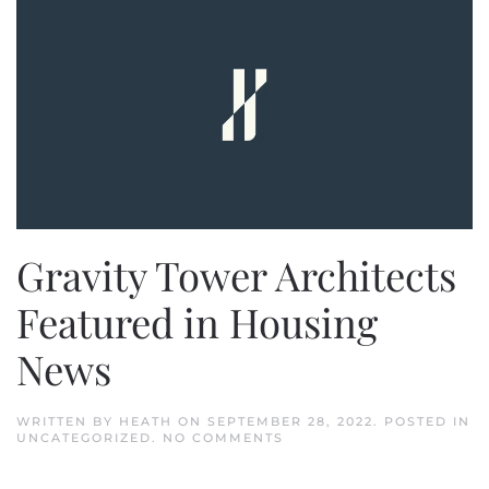
Gravity Tower Architects
Featured in Housing
News
WRITTEN BY
HEATH
ON
SEPTEMBER 28, 2022
. POSTED IN
ON
UNCATEGORIZED
.
NO COMMENTS
GRAVITY
TOWER
ARCHITECTS