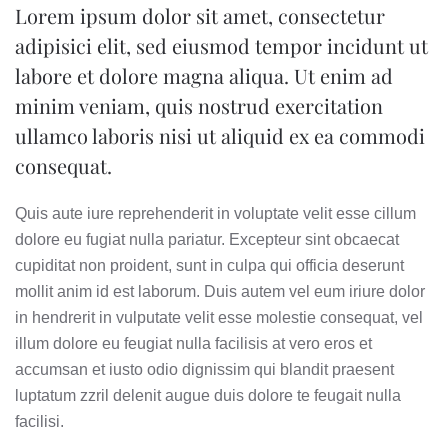
Lorem ipsum dolor sit amet, consectetur
FEATURED
IN
adipisici elit, sed eiusmod tempor incidunt ut
HOUSING
NEWS
labore et dolore magna aliqua. Ut enim ad
minim veniam, quis nostrud exercitation
ullamco laboris nisi ut aliquid ex ea commodi
consequat.
Quis aute iure reprehenderit in voluptate velit esse cillum
dolore eu fugiat nulla pariatur. Excepteur sint obcaecat
cupiditat non proident, sunt in culpa qui officia deserunt
mollit anim id est laborum. Duis autem vel eum iriure dolor
in hendrerit in vulputate velit esse molestie consequat, vel
illum dolore eu feugiat nulla facilisis at vero eros et
accumsan et iusto odio dignissim qui blandit praesent
luptatum zzril delenit augue duis dolore te feugait nulla
facilisi.