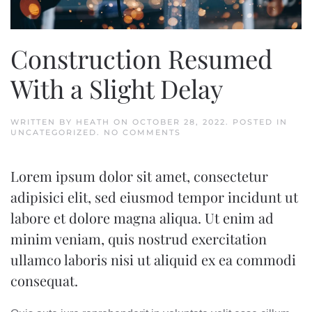
Construction Resumed
With a Slight Delay
WRITTEN BY
HEATH
ON
OCTOBER 28, 2022
. POSTED IN
ON
UNCATEGORIZED
.
NO COMMENTS
CONSTRUCTION
RESUMED
WITH
Lorem ipsum dolor sit amet, consectetur
A
SLIGHT
adipisici elit, sed eiusmod tempor incidunt ut
DELAY
labore et dolore magna aliqua. Ut enim ad
minim veniam, quis nostrud exercitation
ullamco laboris nisi ut aliquid ex ea commodi
consequat.